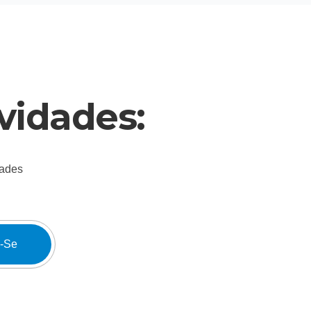
vidades:
dades