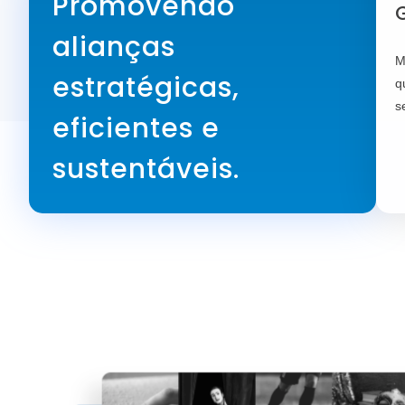
Promovendo
G
alianças
M
estratégicas,
q
s
eficientes e
sustentáveis.